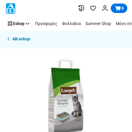
Παράλειψη
0
Eshop
Προσφορές
Φυλλάδια
Summer Shop
Μόνο στ
AB eshop