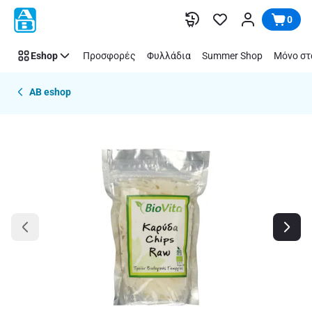
Παράλειψη
0
Eshop
Προσφορές
Φυλλάδια
Summer Shop
Μόνο στ
AB eshop