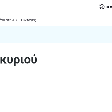
Τα 
νο στα ΑΒ
Συνταγές
οκυριού