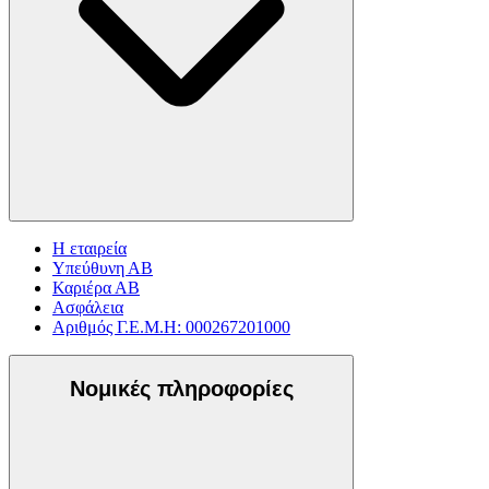
Η εταιρεία
Υπεύθυνη ΑΒ
Καριέρα ΑΒ
Ασφάλεια
Αριθμός Γ.Ε.Μ.Η: 000267201000
Νομικές πληροφορίες