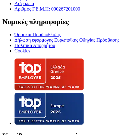
Ασφάλεια
Αριθμός Γ.Ε.Μ.Η: 000267201000
Νομικές πληροφορίες
Όροι και Προϋποθέσεις
Δήλωση εφαρμογής Ευρωπαϊκής Οδηγίας Πρόσβασης
Πολιτική Απορρήτου
Cookies