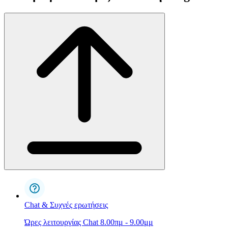
Chat & Συχνές ερωτήσεις
Ώρες λειτουργίας Chat 8.00πμ - 9.00μμ