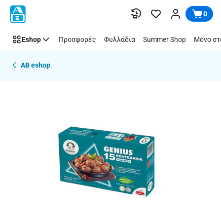
Παράλειψη
0
Eshop
Προσφορές
Φυλλάδια
Summer Shop
Μόνο στ
AB eshop