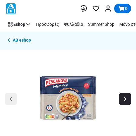
Παράλειψη
0
Eshop
Προσφορές
Φυλλάδια
Summer Shop
Μόνο στ
AB eshop