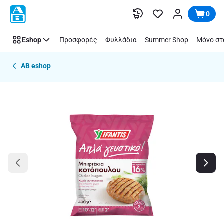
Παράλειψη
0
Eshop
Προσφορές
Φυλλάδια
Summer Shop
Μόνο στ
AB eshop