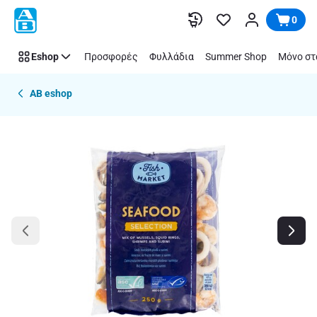
Παράλειψη
0
Eshop
Προσφορές
Φυλλάδια
Summer Shop
Μόνο στ
AB eshop