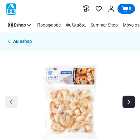
Παράλειψη
0
Eshop
Προσφορές
Φυλλάδια
Summer Shop
Μόνο στ
AB eshop