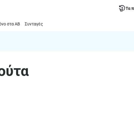
Τα 
νο στα ΑΒ
Συνταγές
ούτα