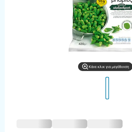
Kάνε κλικ για μεγέθυνση