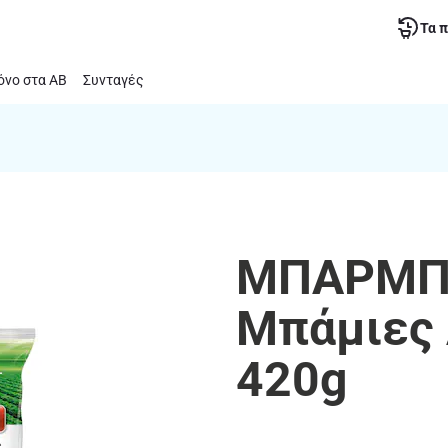
Τα 
νο στα ΑΒ
Συνταγές
ΜΠΑΡΜΠΑ
Μπάμιες 
420g