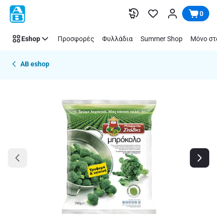
Παράλειψη
0
Eshop
Προσφορές
Φυλλάδια
Summer Shop
Μόνο στ
AB eshop