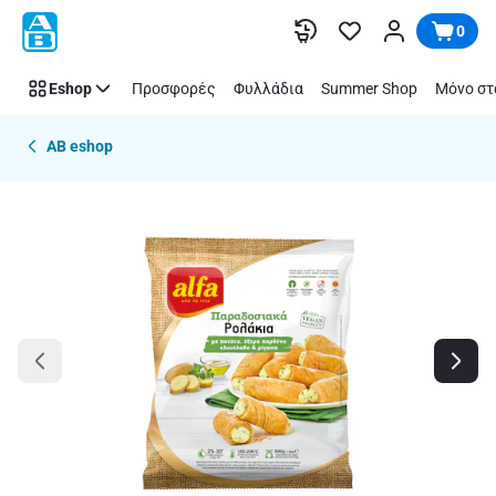
Παράλειψη
0
Eshop
Προσφορές
Φυλλάδια
Summer Shop
Μόνο στ
AB eshop