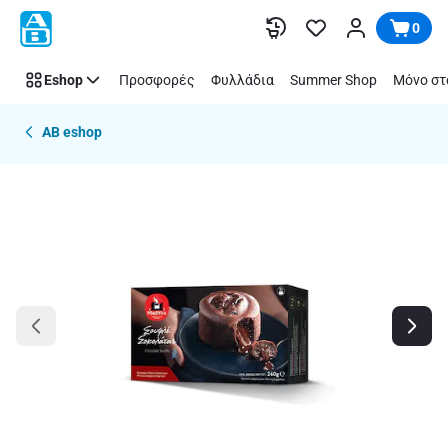
Παράλειψη
0
Eshop
Προσφορές
Φυλλάδια
Summer Shop
Μόνο στ
AB eshop