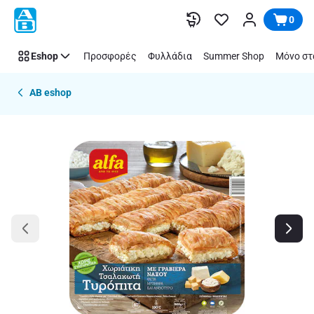
Παράλειψη
0
Eshop
Προσφορές
Φυλλάδια
Summer Shop
Μόνο στ
AB eshop