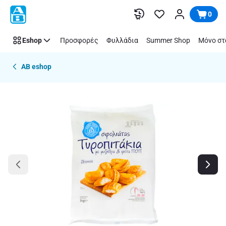
Παράλειψη
0
Eshop
Προσφορές
Φυλλάδια
Summer Shop
Μόνο στ
AB eshop