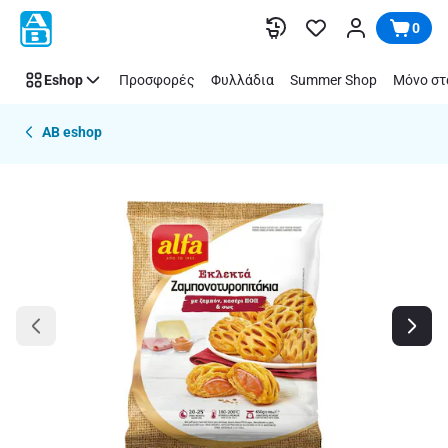
Παράλειψη
0
Eshop
Προσφορές
Φυλλάδια
Summer Shop
Μόνο στ
AB eshop