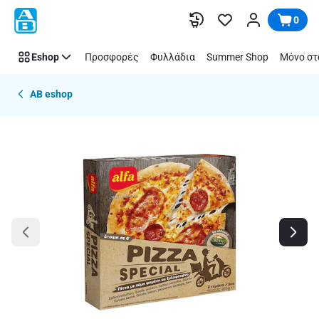
Παράλειψη
0
Eshop
Προσφορές
Φυλλάδια
Summer Shop
Μόνο στ
AB eshop