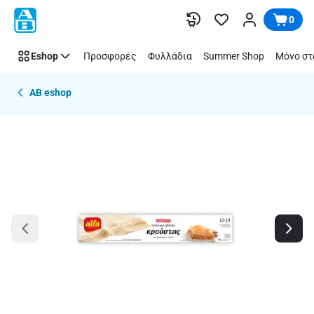
Παράλειψη
0
Eshop
Προσφορές
Φυλλάδια
Summer Shop
Μόνο στ
AB eshop