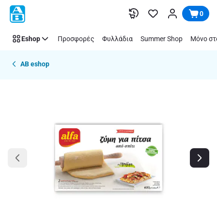
Παράλειψη
0
Eshop
Προσφορές
Φυλλάδια
Summer Shop
Μόνο στ
AB eshop