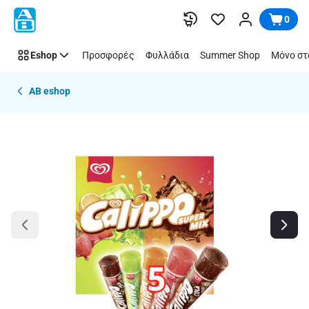
Παράλειψη
0
Eshop
Προσφορές
Φυλλάδια
Summer Shop
Μόνο στ
AB eshop