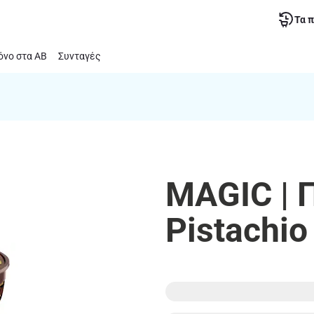
Τα 
νο στα ΑΒ
Συνταγές
MAGIC | 
Pistachio