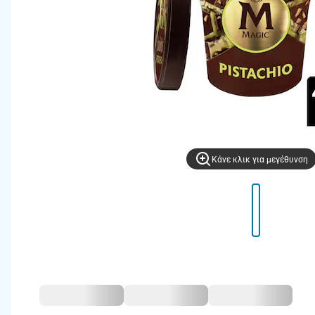
Kάνε κλικ για μεγέθυνση