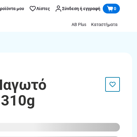
προϊόντα μου
Λίστες
Σύνδεση ή εγγραφή
0
AB Plus
Καταστήματα
Παγωτό
 310g