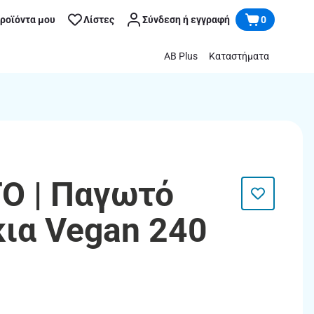
προϊόντα μου
Λίστες
Σύνδεση ή εγγραφή
0
AB Plus
Καταστήματα
O | Παγωτό
ια Vegan 240