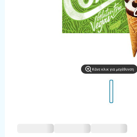
Kάνε κλικ για μεγέθυνση