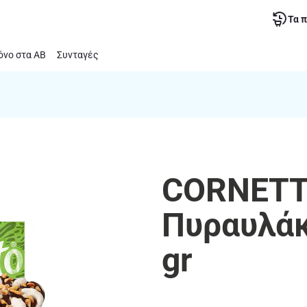
Τα 
νο στα ΑΒ
Συνταγές
CORNETT
Πυραυλάκ
gr