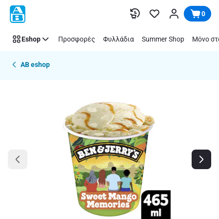
Παράλειψη
0
Eshop
Προσφορές
Φυλλάδια
Summer Shop
Μόνο στ
AB eshop