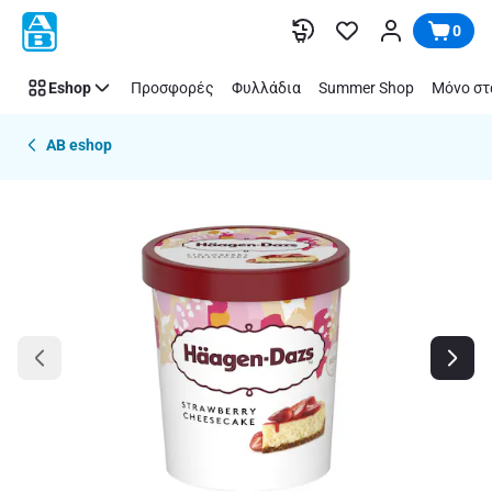
Παράλειψη
0
Eshop
Προσφορές
Φυλλάδια
Summer Shop
Μόνο στ
AB eshop