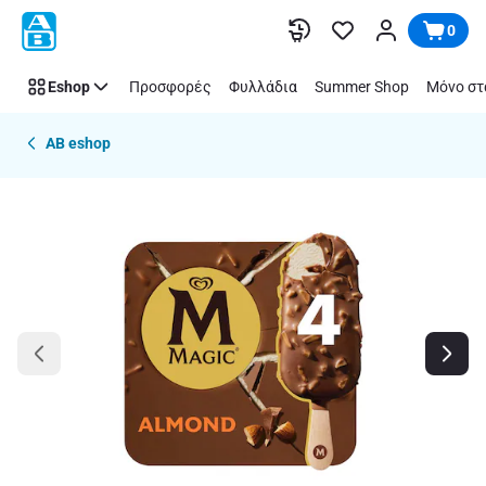
Παράλειψη
0
Eshop
Προσφορές
Φυλλάδια
Summer Shop
Μόνο στ
AB eshop