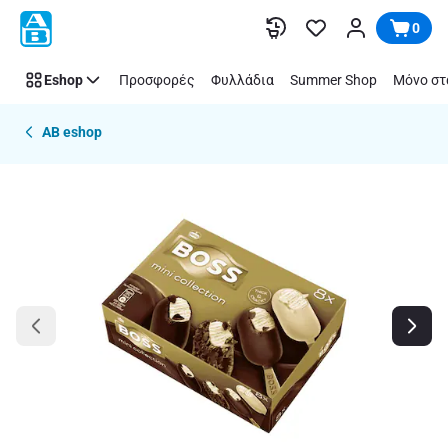
Παράλειψη
0
Eshop
Προσφορές
Φυλλάδια
Summer Shop
Μόνο στ
AB eshop