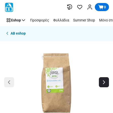
Παράλειψη
0
Eshop
Προσφορές
Φυλλάδια
Summer Shop
Μόνο στ
AB eshop