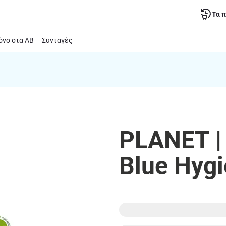
Τα 
νο στα ΑΒ
Συνταγές
PLANET |
Blue Hyg