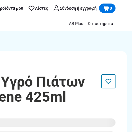
προϊόντα μου
Λίστες
Σύνδεση ή εγγραφή
0
AB Plus
Καταστήματα
 Υγρό Πιάτων
iene 425ml