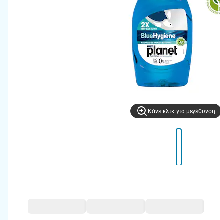
Kάνε κλικ για μεγέθυνση