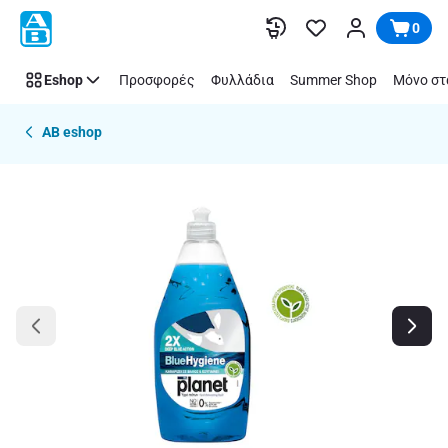
Παράλειψη
0
Eshop
Προσφορές
Φυλλάδια
Summer Shop
Μόνο στ
AB eshop