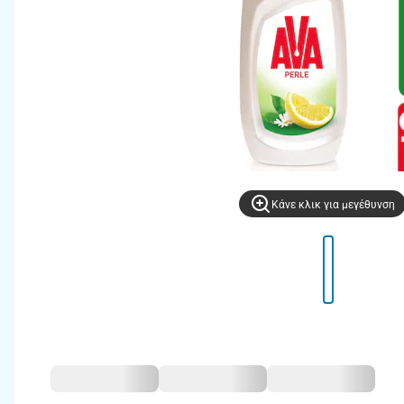
Kάνε κλικ για μεγέθυνση