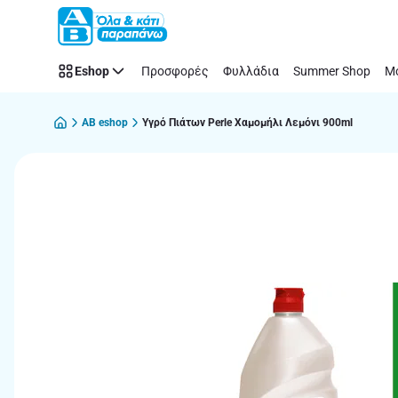
Παράλειψη
Eshop
Προσφορές
Φυλλάδια
Summer Shop
Μό
AB eshop
Υγρό Πιάτων Perle Χαμομήλι Λεμόνι 900ml