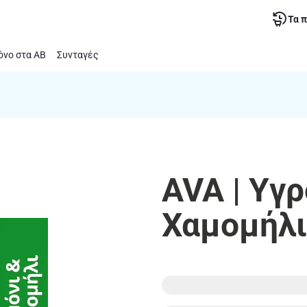
Τα 
νο στα ΑΒ
Συνταγές
AVA | Υγρ
Χαμομήλι