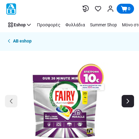
Παράλειψη
0
Eshop
Προσφορές
Φυλλάδια
Summer Shop
Μόνο στ
AB eshop