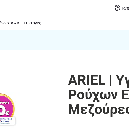
Τα 
νο στα ΑΒ
Συνταγές
ARIEL | 
Ρούχων E
Μεζούρε