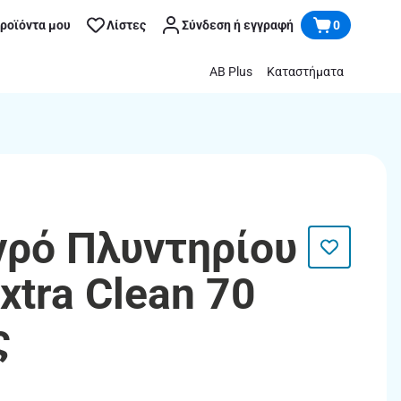
προϊόντα μου
Λίστες
Σύνδεση ή εγγραφή
0
AB Plus
Καταστήματα
Υγρό Πλυντηρίου
xtra Clean 70
ς