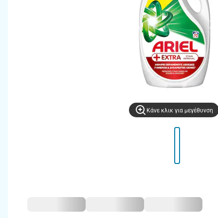
Kάνε κλικ για μεγέθυνση