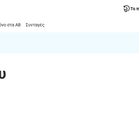
Τα 
νο στα ΑΒ
Συνταγές
υ