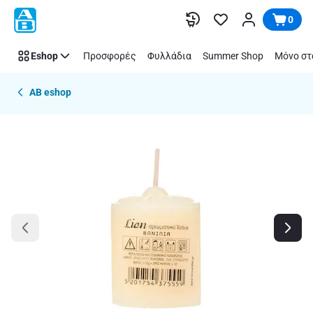
Παράλειψη
0
Eshop
Προσφορές
Φυλλάδια
Summer Shop
Μόνο στ
AB eshop