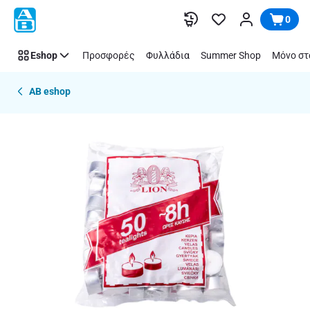
Παράλειψη
0
Eshop
Προσφορές
Φυλλάδια
Summer Shop
Μόνο στ
AB eshop