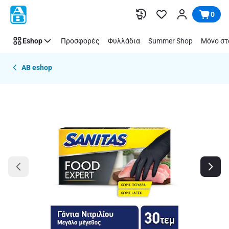
Παράλειψη
0
Eshop
Προσφορές
Φυλλάδια
Summer Shop
Μόνο στ
AB eshop