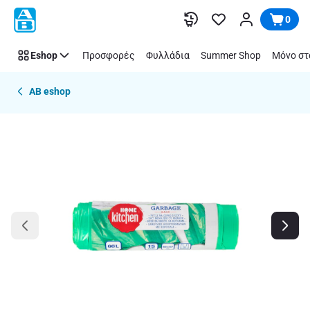
Παράλειψη
0
Eshop
Προσφορές
Φυλλάδια
Summer Shop
Μόνο στ
AB eshop