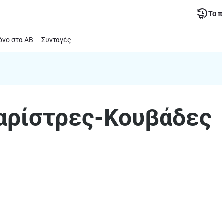
Τα 
νο στα ΑΒ
Συνταγές
αρίστρες-Κουβάδες