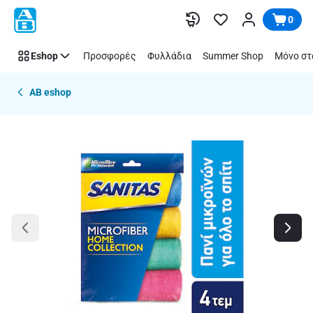
Παράλειψη
0
Eshop
Προσφορές
Φυλλάδια
Summer Shop
Μόνο στ
AB eshop