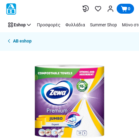
Παράλειψη
0
Eshop
Προσφορές
Φυλλάδια
Summer Shop
Μόνο στ
AB eshop