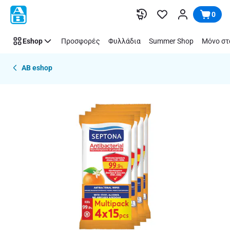
Παράλειψη
0
Eshop
Προσφορές
Φυλλάδια
Summer Shop
Μόνο στ
AB eshop