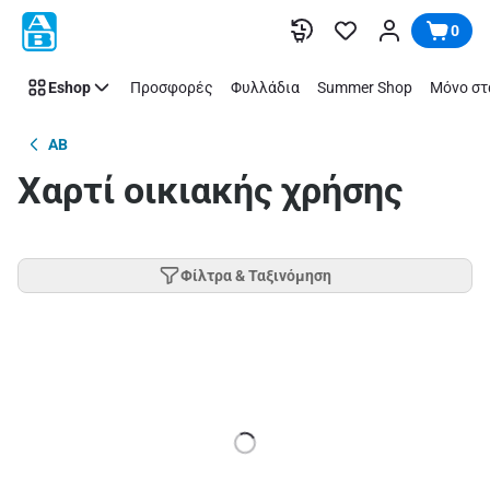
Παράλειψη
0
Eshop
Προσφορές
Φυλλάδια
Summer Shop
Μόνο στ
AB
Χαρτί oικιακής χρήσης
Φίλτρα & Ταξινόμηση