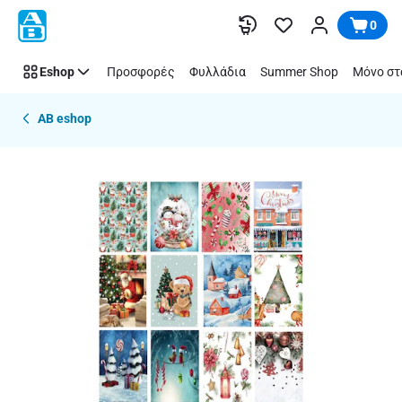
Παράλειψη
0
Eshop
Προσφορές
Φυλλάδια
Summer Shop
Μόνο στ
AB eshop