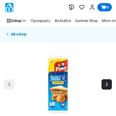
Παράλειψη
0
Eshop
Προσφορές
Φυλλάδια
Summer Shop
Μόνο στ
AB eshop