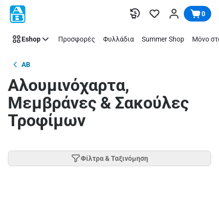
Παράλειψη
0
Eshop
Προσφορές
Φυλλάδια
Summer Shop
Μόνο στ
AB
Αλουμινόχαρτα,
Μεμβράνες & Σακούλες
Τροφίμων
Φίλτρα & Ταξινόμηση