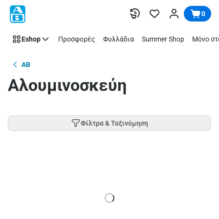
Παράλειψη
0
Eshop
Προσφορές
Φυλλάδια
Summer Shop
Μόνο στ
AB
Αλουμινοσκεύη
Φίλτρα & Ταξινόμηση