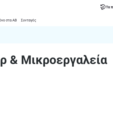
Τα 
νο στα ΑΒ
Συνταγές
ρ & Μικροεργαλεία