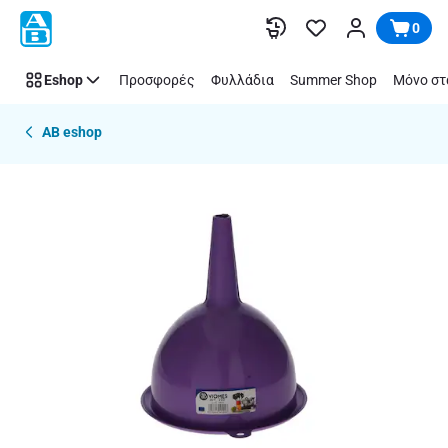
Παράλειψη
0
Eshop
Προσφορές
Φυλλάδια
Summer Shop
Μόνο στ
AB eshop