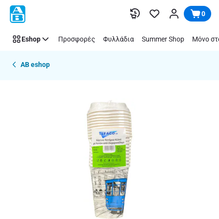
Παράλειψη
0
Eshop
Προσφορές
Φυλλάδια
Summer Shop
Μόνο στ
AB eshop